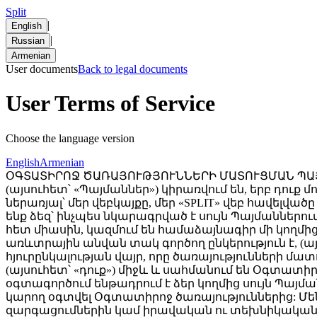
Split
|
English
|
Russian
Armenian
User documents
Back to legal documents
User Terms of Service
Choose the language version
English
Armenian
ՕԳՏԱՏԻՐՈՋ ԾԱՌԱՅՈՒԹՅՈՒՆՆԵՐԻ ՄԱՏՈՒՑՄԱՆ ՊԱՅՄԱՆՆԵՐ Վերջին թարմացումը՝ մարտի 2, 2026թ. Սույն Ծառայությունների մատուցման պայմանները (այսուհետ՝ «Պայմաններ») կիրառվում են, երբ դուք մուտք եք գործում, օգտագործում կամ փոխազդում եք SPLIT-ի և մեր սպառողական ծառայությունների հետ, ներառյալ՝ մեր վեբկայքը, մեր «SPLIT» վեբ հավելվածը (այսուհետ՝ «SPLIT» կամ «SPLIT վեբ հավելված») և առցանց այլ ծառայությունները, որոնք մենք մատուցում ենք ձեզ՝ ինչպես նկարագրված է սույն Պայմաններում (միասին՝ «Օգտատիրոջ ծառայություններ»): Սույն Պայմանները, մեր Գաղտնիության քաղաքականության հետ միասին, կազմում են համաձայնագիր մի կողմից ՋԻ ԸՆԴ ԷՅՉ ՏՐԱՆՍ ԼՈՋԻՍՏԻԿ ՍՊԸ-ի, որը Հայաստանի Հանրապետությունում գրանցված, «SPLIT» առևտրային անվան տակ գործող ընկերություն է, (այսուհետ՝ «SPLIT» կամ «մենք») և մյուս կողմից՝ ձեր՝ որպես Հաստատության (ռեստորան կամ հյուրընկալության վայր, որը ծառայությունների մատուցման պայմանագիր է կնքել SPLIT-ի հետ) հաճախորդի և/կամ Օգտատիրոջ ծառայություններից օգտվողի (այսուհետ՝ «դուք») միջև և սահմանում են Օգտատիրոջ ծառայություններից ձեր օգտվելու պայմանները: Օգտատիրոջ ծառայություններից ցանկացած օգտագործում ենթադրում է ձեր կողմից սույն Պայմանների նախնական, հստակ և անվերապահ ընդունումը: Եթե դուք համաձայն չեք Պայմաններին, դուք չեք կարող օգտվել Օգտատիրոջ ծառայություններից: Մենք կարող ենք ժամանակ առ ժամանակ փոփոխել Պայմանները՝ հիմնականում SPLIT վեբ հավելվածի զարգացումներին կամ իրավական ու տեխնիկական փոփոխություններին համապատասխանեցնելու նպատակով: Գործող օրենսդրությամբ պահանջվող դեպքերում կամ այն ​​դեպքերում, երբ փոփոխությունները էական են, մենք ձեզ կտեղեկացնենք էլեկտրոնային փոստով ՝ նախքան փոփոխությունների ուժի մեջ մտնելը։ Ցանկացած վերանայված պայման կամ քաղաքականություն հասանելի կլինի նաև մեր վեբկայքում: Ձեր պատասխանատվությունն է ստուգել, որ կարդացել և համաձայն եք Պայմանների վերջին տարբերակին նախքան Օգտատիրոջ ծառայություններից օգտվելը: Բաժին 1 – Օգտատիրոջ հաշիվ SPLIT վեբ հավելվածում օգտատիրոջ հաշվի (այսուհետ՝ «Օգտատիրոջ հաշիվ») ստեղծումը պարտադիր չէ SPLIT-ի միջոցով վճարումներ կատարելու համար: Երբ դուք օգտվում եք Օգտատիրոջ որոշ ծառայություններից, օրինակ՝ վճարում եք Apple Pay-ի կամ Google Pay-ի միջոցով, կամ վճարելուց հետո հայցում եք առցանց անդորրագիր, ձեր որոշ տվյալներ պահպանվում են SPLIT-ի կողմից: Օրինակ՝ ձեր էլեկտրոնային փոստի հասցեն պահպանվում է ձեր վճարման հաստատումից հետո առցանց անդորրագիրը ձեզ առաքելու նպատակով: Օգտվելով օգտատիրոջ ծառայություններից՝ դուք հաստատում եք, որ առնվազն 18 տարեկան եք։ Բաժին 2 – SPLIT-ի և Օգտատիրոջ ծառայությունների օգտագործումը Ցուցադրելով մեր QR կոդերը կամ ներդնելով մեր լուծումները հաճախորդների սպասարկման ցանկացած փուլում՝ Հաստատությունը կարող է թույլ տալ ձեզ օգտվել Օգտատիրոջ ծառայություններից որոշներից կամ բոլորից, որոնք ներառում են, բայց չեն սահմանափակվում հետևյալով. ծանոթանալ ճաշացանկին և կատարել պատվեր, իրական ժամանակում տեսնել հաշիվը, վճարել հաշիվն ավելի արագ՝ առանց մատուցողին սպասելու և/կամ վաճառքի կետում հերթ կանգնելու, ստանալ վճարային գործարքի էլեկտրոնային անդորրագիր, թողնել կարծիք Հաստատության մասին: SPLIT-ը չի գործում որպես վճարային ծառայությունների մատակարար: Վճարումները մշակվում են Ամերիաբանկի կողմից՝ որպես վճարային ծառայությունների մատակարար: SPLIT-ը տրամադրում է տեխնոլոգիական ինտերֆեյս, որը ձեզ կապում է այդ ծառայության հետ: 2.1 Վճարել հաշիվն ավելի արագ Դուք կարող եք վճարել հաշիվն ամբողջությամբ կամ մասնակի SPLIT-ի միջոցով՝ անկախ այն բանից, թե պատվերը կատարվել է SPLIT-ով, թե անմիջապես Հաստատության անձնակազմի միջոցով: Ձեր հաշիվը հասանելի է QR կոդի սկանավորման միջոցով: Դուք 